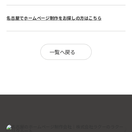
制作の流れ
新着情報
制作会社の選び方
制作マニュアルを無料進呈
よくある質問
代理店募集
名古屋でホームページ制作をお探しの方はこちら
プライバシーポリシー
お問い合わせ
無料Zoom相談
一覧へ戻る
無料ホームページ診断
資料ダウンロード