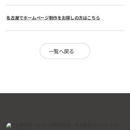
制作の流れ
新着情報
制作会社の選び方
制作マニュアルを無料進呈
よくある質問
代理店募集
名古屋でホームページ制作をお探しの方はこちら
プライバシーポリシー
お問い合わせ
無料Zoom相談
一覧へ戻る
無料ホームページ診断
資料ダウンロード