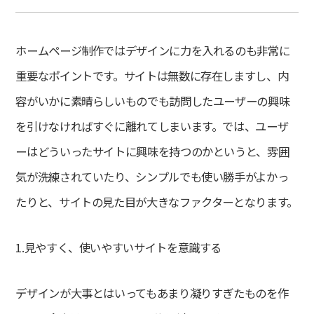
制作の流れ
新着情報
制作会社の選び方
制作マニュアルを無料進呈
よくある質問
代理店募集
ホームページ制作ではデザインに力を入れるのも非常に
プライバシーポリシー
重要なポイントです。サイトは無数に存在しますし、内
容がいかに素晴らしいものでも訪問したユーザーの興味
お問い合わせ
無料Zoom相談
を引けなければすぐに離れてしまいます。では、ユーザ
ーはどういったサイトに興味を持つのかというと、雰囲
無料ホームページ診断
気が洗練されていたり、シンプルでも使い勝手がよかっ
たりと、サイトの見た目が大きなファクターとなります。
資料ダウンロード
1.見やすく、使いやすいサイトを意識する
デザインが大事とはいってもあまり凝りすぎたものを作