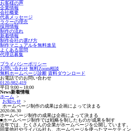
お客様の声
企業情報
会社概要
代表メッセージ
ラクーの理念
採用情報
制作の流れ
新着情報
制作会社の選び方
制作マニュアルを無料進呈
よくある質問
代理店募集
プライバシーポリシー
お問い合わせ
無料Zoom相談
無料ホームページ診断
資料ダウンロード
お電話でのお問い合わせ
0120-982-419
平日
9:00～18:00
News
新着情報
ホーム
>
お知らせ
>
ホームページ制作の成果は企画によって決まる
2020.06.30
ホームページ制作の成果は企画によって決まる
■ホームページ制作では戦略を制したものが成果を制す
近年では、たくさんの企業がホームページを公開しています。
同業他社やライバル社も、ホームページを使ったマーケティン