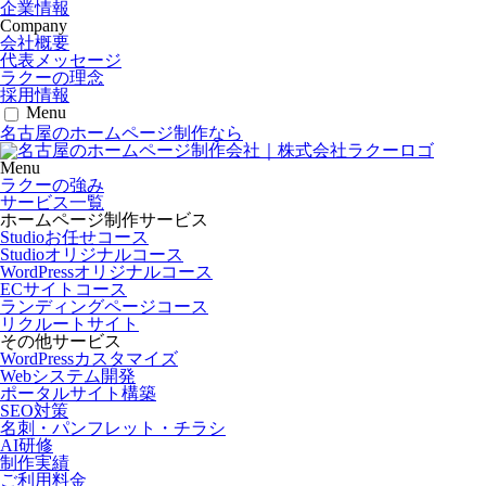
企業情報
Company
会社概要
代表メッセージ
ラクーの理念
採用情報
Menu
名古屋のホームページ制作なら
Menu
ラクーの強み
サービス一覧
ホームページ制作サービス
Studioお任せコース
Studioオリジナルコース
WordPressオリジナルコース
ECサイトコース
ランディングページコース
リクルートサイト
その他サービス
WordPressカスタマイズ
Webシステム開発
ポータルサイト構築
SEO対策
名刺・パンフレット・チラシ
AI研修
制作実績
ご利用料金