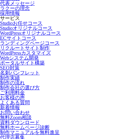
代表メッセージ
ラクーの理念
採用情報
サービス
Studioお任せコース
Studioオリジナルコース
WordPressオリジナルコース
ECサイトコース
ランディングページコース
リクルートサイト制作
WordPressカスタマイズ
Webシステム開発
ポータルサイト構築
SEO対策
名刺パンフレット
制作実績
制作の流れ
制作会社の選び方
ご利用料金
お客様の声
よくある質問
新着情報
お問い合わせ
無料Zoom相談
資料ダウンロード
無料ホームページ診断
制作マニュアルを無料進呈
代理店募集