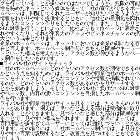
グを行っていることが多いのではないでしょうか。無限の可能
性を秘めたネットという媒体を使って自社の宣伝ができるホー
ムページは、閲覧してくれたユーザーが知りたいと思うような
情報をわかりやすく提供するとともに、他社との差別化を図れ
るようなコンテンツ作りをしたいものです。また、しっかりと
SEO対策を行うことによって、他社よりも上位ページに表示さ
れやすくなり、それが集客力のアップやビジネスチャンスの拡
大という成果となります。
企業のホームページは、ネット上においては企業の顔になる存
在と言えます。ホームページ制作前にきちんと階層やキーワー
ドといった構成を考えながら、アクセス数が伸びるようなペー
ジ制作をしたいものです。
■ライバル社のサイトをチェック
自社のホームページにどのぐらいのアクセス数が期待できるの
かという点を知るためには、ライバル社や同業他社のホームペ
ージをチェックして、どんなコンテンツや情報が掲載されてい
るのか、どのぐらいのアクセス数があるのかをリサーチするこ
とから始めましょう。そして、ライバル社に負けないSEO対策
やページ数、内容の濃いコンテンツを目指したホームページ制
作を行います。
ライバル社や同業他社のサイトを見ることは、たくさんのメリ
ットがあります。例えば、良いなと思える部分は積極的に取り
入れることができますし、見づらいなと感じた部分は階層化す
ることで、見やすい構成を作れます。また、業界によっては、
専門用語が多すぎてユーザーにとっては理解しづらいことがあ
ります。その場合には、自社ホームページ制作では、より分か
りやすい言葉で説明するなど、改善点を見つけることもできる
でしょう。