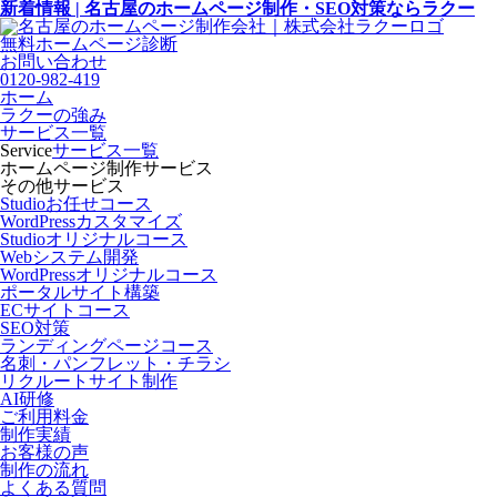
新着情報 | 名古屋のホームページ制作・SEO対策ならラクー
無料ホームページ診断
お問い合わせ
0120-982-419
ホーム
ラクーの強み
サービス一覧
Service
サービス一覧
ホームページ制作サービス
その他サービス
Studioお任せコース
WordPressカスタマイズ
Studioオリジナルコース
Webシステム開発
WordPressオリジナルコース
ポータルサイト構築
ECサイトコース
SEO対策
ランディングページコース
名刺・パンフレット・チラシ
リクルートサイト制作
AI研修
ご利用料金
制作実績
お客様の声
制作の流れ
よくある質問