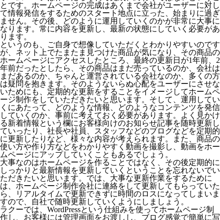
とです。ホームページの完成はあくまで会社がユーザーに対し
て情報発信をするためのスタート地点に立った、始まりに過ぎ
ません。その後、どのように運用していくのかが非常に大事に
なります。常に内容を更新し、最新の状態にしていく必要があ
ります。
というのも、ご自身で想像していただくとわかりやすいのです
が、ネット上でたまたま見つけた商品が気になり、その商品の
ホームページにアクセスしたところ、最終の更新日が1年前、2
年前だったとしたら、その商品はまだ売っているのか、会社は
まだあるのか、ちゃんと運営されている会社なのか、多くの方
は疑問を抱きます。そのようないらぬ心配をユーザーにさせな
いためにも、定期的な更新をすることをイメージしてホームペ
ージ制作をしていただきたいと思います。そして、運用してい
くにあたって、どのような情報、どのようなコンテンツを発信
していくのか、事前に考えておく必要があります。よく見かけ
る新着情報という欄にお客様向けのお知らせ記事を随時更新し
ていったり、社長や社員、スタッフなどのブログなどを定期的
に更新したりなど、様々な内容が考えられます。また、商品の
使い方や作り方などをわかりやすく動画を撮影し、動画をホー
ムページにアップしていくこともあるでしょう。
大事なのはホームページを作ることではなく、その後定期的に
しっかりと最新情報を更新していくということを忘れないでい
ただきたいと思います。では、大事な更新作業をするために
は、ホームページ制作会社に連絡をして更新してもらっていた
ら、リアルタイムで更新できずに時間のロスになってしまいま
すので、自社で随時更新していくようにしましょう。
ラクーでは、WordPressという仕組みを使ってホームページ制
作し、お客様には管理画面をお渡しし、ブログ感覚で簡単に写