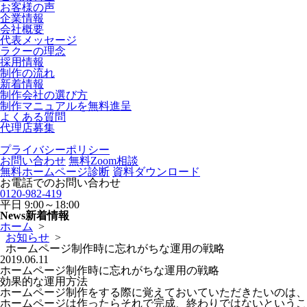
お客様の声
企業情報
会社概要
代表メッセージ
ラクーの理念
採用情報
制作の流れ
新着情報
制作会社の選び方
制作マニュアルを無料進呈
よくある質問
代理店募集
プライバシーポリシー
お問い合わせ
無料Zoom相談
無料ホームページ診断
資料ダウンロード
お電話でのお問い合わせ
0120-982-419
平日
9:00～18:00
News
新着情報
ホーム
>
お知らせ
>
ホームページ制作時に忘れがちな運用の戦略
2019.06.11
ホームページ制作時に忘れがちな運用の戦略
効果的な運用方法
ホームページ制作をする際に覚えておいていただきたいのは、
ホームページは作ったらそれで完成、終わりではないというこ