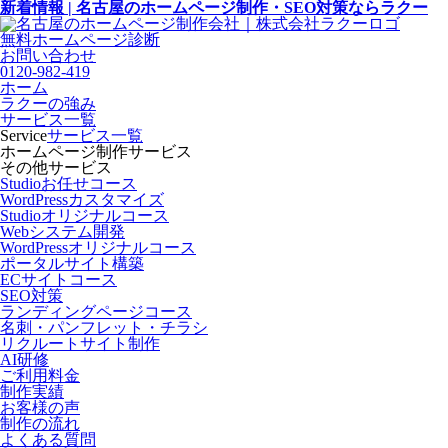
新着情報 | 名古屋のホームページ制作・SEO対策ならラクー
無料ホームページ診断
お問い合わせ
0120-982-419
ホーム
ラクーの強み
サービス一覧
Service
サービス一覧
ホームページ制作サービス
その他サービス
Studioお任せコース
WordPressカスタマイズ
Studioオリジナルコース
Webシステム開発
WordPressオリジナルコース
ポータルサイト構築
ECサイトコース
SEO対策
ランディングページコース
名刺・パンフレット・チラシ
リクルートサイト制作
AI研修
ご利用料金
制作実績
お客様の声
制作の流れ
よくある質問