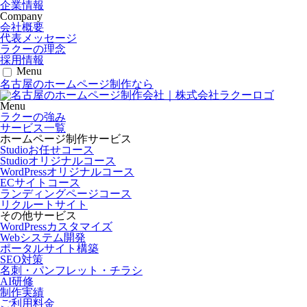
企業情報
Company
会社概要
代表メッセージ
ラクーの理念
採用情報
Menu
名古屋のホームページ制作なら
Menu
ラクーの強み
サービス一覧
ホームページ制作サービス
Studioお任せコース
Studioオリジナルコース
WordPressオリジナルコース
ECサイトコース
ランディングページコース
リクルートサイト
その他サービス
WordPressカスタマイズ
Webシステム開発
ポータルサイト構築
SEO対策
名刺・パンフレット・チラシ
AI研修
制作実績
ご利用料金