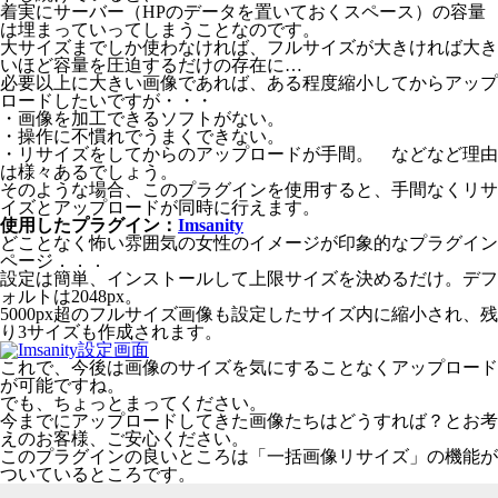
着実にサーバー（HPのデータを置いておくスペース）の容量
は埋まっていってしまうことなのです。
大サイズまでしか使わなければ、フルサイズが大きければ大き
いほど容量を圧迫するだけの存在に…
必要以上に大きい画像であれば、ある程度縮小してからアップ
ロードしたいですが・・・
・画像を加工できるソフトがない。
・操作に不慣れでうまくできない。
・リサイズをしてからのアップロードが手間。 などなど理由
は様々あるでしょう。
そのような場合、このプラグインを使用すると、手間なくリサ
イズとアップロードが同時に行えます。
使用したプラグイン：
Imsanity
どことなく怖い雰囲気の女性のイメージが印象的なプラグイン
ページ．．．
設定は簡単、インストールして上限サイズを決めるだけ。デフ
ォルトは2048px。
5000px超のフルサイズ画像も設定したサイズ内に縮小され、残
り3サイズも作成されます。
これで、今後は画像のサイズを気にすることなくアップロード
が可能ですね。
でも、ちょっとまってください。
今までにアップロードしてきた画像たちはどうすれば？とお考
えのお客様、ご安心ください。
このプラグインの良いところは「一括画像リサイズ」の機能が
ついているところです。