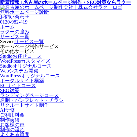
新着情報 | 名古屋のホームページ制作・SEO対策ならラクー
無料ホームページ診断
お問い合わせ
0120-982-419
ホーム
ラクーの強み
サービス一覧
Service
サービス一覧
ホームページ制作サービス
その他サービス
Studioお任せコース
WordPressカスタマイズ
Studioオリジナルコース
Webシステム開発
WordPressオリジナルコース
ポータルサイト構築
ECサイトコース
SEO対策
ランディングページコース
名刺・パンフレット・チラシ
リクルートサイト制作
AI研修
ご利用料金
制作実績
お客様の声
制作の流れ
よくある質問