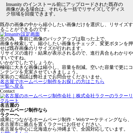
Imsanity のインストール前にアップロードされた既存の
画像がある場合は、それらを一括でリサイズしてディス
ク領域を回復できます。
既存の画像の中から縮小したい画像だけを選択し、リサイズす
ることができるのです。
念の為、事前に画像のバックアップは取った上で、
画像を検索して、縮小したい画像をチェック、変更ボタンを押
せば既存画像のリサイズが行われます。
リサイズの進行・結果が表示されるので、進行具合もわかりや
すいですね。
いかがでしたでしょうか。
極端に大きな画像は縮小し、容量を削減。空いた容量で更にコ
ンテンツを充実させていきましょう。
実装のご相談は弊社までお問合せくださいませ。
名古屋でホームページ制作をお探しの方はこちら
一覧へ戻る
Contact
名古屋の
ホームページ制作なら
ラクーへ
成果につながるホームページ制作・Webマーケティングなら、
名古屋市に拠点を置くラクーにお任せください。
名古屋を中心に北海道から沖縄まで、全国対応しています。