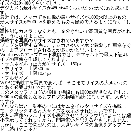
イズが320×480くらいでした。
デジカメも最小サイズが480×640くらいだったかなぁと思いま
す。
最近では、スマホでも画像の最小サイズが1000px以上のもの、
最大サイズが5000pxを超えるものも撮影できるようになりまし
た。
高性能なカメラでなくとも、充分きれいで高画質な写真がとれ
るようになりました。
掲載する写真のリサイズはされていますか？
ブログを更新する時に、デジカメやスマホで撮影した画像をそ
のままアプロードされる方が多いかと思います。
Wordpressのアップロード機能では、デフォルトで最大下記4サ
イズの画像を作成してくれます。
・サムネイル（正方形）サイズ 150px
・中サイズ 上限300px
・大サイズ 上限1024px
・フルサイズ
WEBに掲載する写真であれば、そこまでサイズの大きいもの
である必要は無いのです。
このスタッフブログの横幅（枠線）も1000px程度なんですよ。
5000pxの画像となるとブログの横幅5個分になります。大きい
ですね。
それならばと、記事の中にはサムネイルや中サイズを掲載し
て、クリックすると大サイズを表示させればよいですし、
大きい画像のフルサイズを表示させてもブラウザによっては縮
小表示してくれますから、問題無いと思えるかもしれません。
しかし、ここで問題なのは、大きいサイズの画像をアップロー
ドし続けていると、