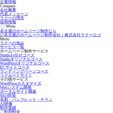
企業情報
Company
会社概要
代表メッセージ
ラクーの理念
採用情報
Menu
名古屋のホームページ制作なら
Menu
ラクーの強み
サービス一覧
ホームページ制作サービス
Studioお任せコース
Studioオリジナルコース
WordPressオリジナルコース
ECサイトコース
ランディングページコース
リクルートサイト
その他サービス
WordPressカスタマイズ
Webシステム開発
ポータルサイト構築
SEO対策
名刺・パンフレット・チラシ
AI研修
制作実績
ご利用料金