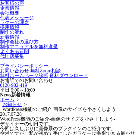
お客様の声
企業情報
会社概要
代表メッセージ
ラクーの理念
採用情報
制作の流れ
新着情報
制作会社の選び方
制作マニュアルを無料進呈
よくある質問
代理店募集
プライバシーポリシー
お問い合わせ
無料Zoom相談
無料ホームページ診断
資料ダウンロード
お電話でのお問い合わせ
0120-982-419
平日
9:00～18:00
News
新着情報
ホーム
>
お知らせ
>
WordPress機能のご紹介-画像のサイズを小さくしよう-
2017.07.28
WordPress機能のご紹介-画像のサイズを小さくしよう-
デザイナーの朝日です。
今回は久しぶりに画像系のプラグインのご紹介です。
突然ですが、私が初めて手にしたガラケーは撮影できる最小サ