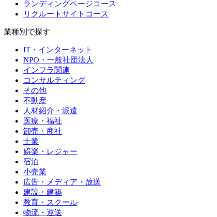
ランディングページコース
リクルートサイトコース
業種別で探す
IT・インターネット
NPO・一般社団法人
インフラ関連
コンサルティング
その他
不動産
人材紹介・派遣
医療・福祉
卸売・商社
士業
娯楽・レジャー
宿泊
小売業
広告・メディア・放送
建設・建築
教育・スクール
物流・運送