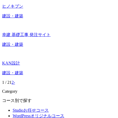
ヒノキブン
建設・建築
幸建 基礎工事 発注サイト
建設・建築
KAN設計
建設・建築
1 / 2
1
2
›
Category
コース別で探す
Studioお任せコース
WordPressオリジナルコース