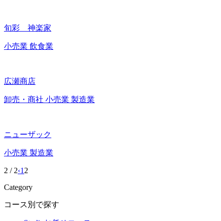
旬彩 神楽家
小売業
飲食業
広瀬商店
卸売・商社
小売業
製造業
ニューザック
小売業
製造業
2 / 2
‹
1
2
Category
コース別で探す