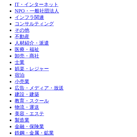
IT・インターネット
NPO・一般社団法人
インフラ関連
コンサルティング
その他
不動産
人材紹介・派遣
医療・福祉
卸売・商社
士業
娯楽・レジャー
宿泊
小売業
広告・メディア・放送
建設・建築
教育・スクール
物流・運送
美容・エステ
製造業
金融・保険業
鉄鋼・金属・鉱業