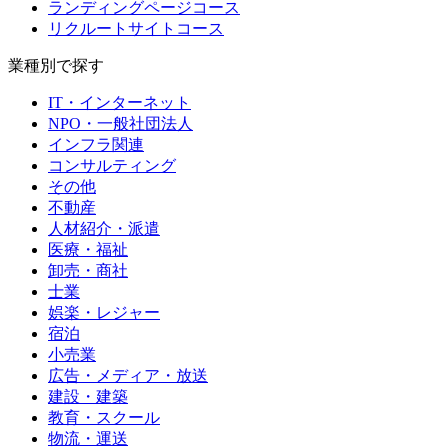
ランディングページコース
リクルートサイトコース
業種別で探す
IT・インターネット
NPO・一般社団法人
インフラ関連
コンサルティング
その他
不動産
人材紹介・派遣
医療・福祉
卸売・商社
士業
娯楽・レジャー
宿泊
小売業
広告・メディア・放送
建設・建築
教育・スクール
物流・運送