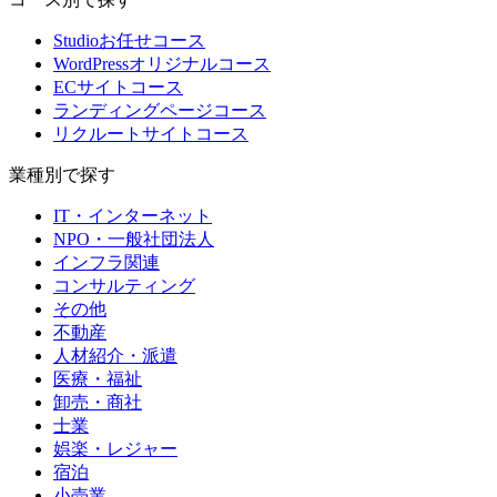
Studioお任せコース
WordPressオリジナルコース
ECサイトコース
ランディングページコース
リクルートサイトコース
業種別で探す
IT・インターネット
NPO・一般社団法人
インフラ関連
コンサルティング
その他
不動産
人材紹介・派遣
医療・福祉
卸売・商社
士業
娯楽・レジャー
宿泊
小売業